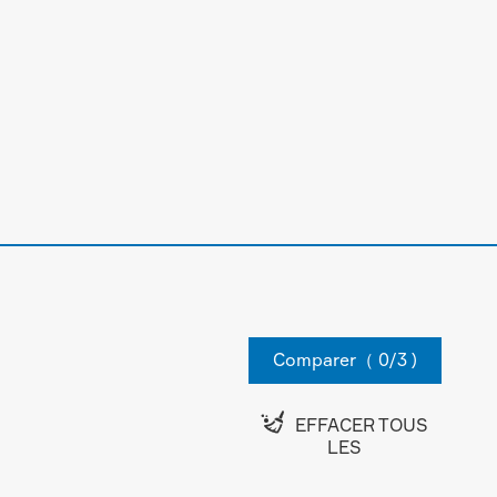
Comparer（
0
/3 )

EFFACER TOUS
LES