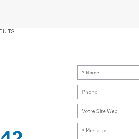
IDE
ISSEUR
42