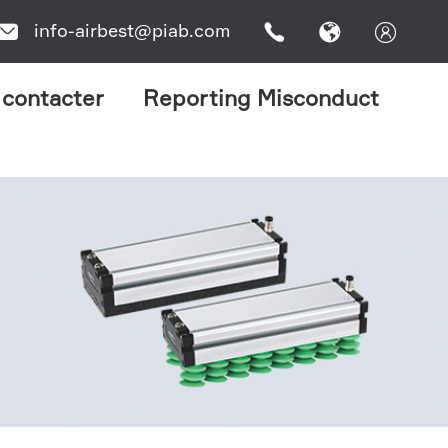
info-airbest@piab.com




 contacter
Reporting Misconduct