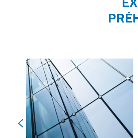
EX
PRÉH
