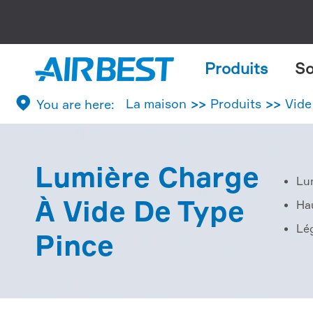
Produits
So

La maison
Produits
Vide
Lumière Charge
Lu
À Vide De Type
Ha
Lé
Pince