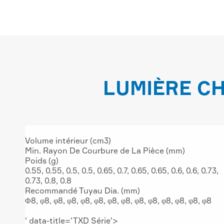
LUMIÈRE CH
Volume intérieur (cm3)
Min. Rayon De Courbure de La Pièce (mm)
Poids (g)
0.55, 0.55, 0.5, 0.5, 0.65, 0.7, 0.65, 0.65, 0.6, 0.6, 0.73,
0.73, 0.8, 0.8
Recommandé Tuyau Dia. (mm)
Φ8, φ8, φ8, φ8, φ8, φ8, φ8, φ8, φ8, φ8, φ8, φ8, φ8, φ8
' data-title='TXD Série'>