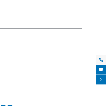


