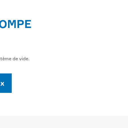
POMPE
tème de vide.
ix