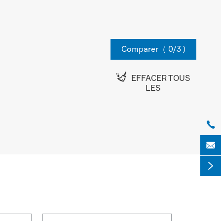
Comparer（
0
/3 )

EFFACER TOUS
LES


