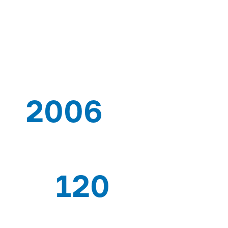
AIRBEST-LEADING V
SOLUTIONS FOURN
2006
DEPUIS
120
TRAVAILLEURS EXPERTS
PAYS 