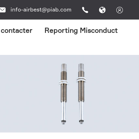
info-airbest@piab.com




 contacter
Reporting Misconduct