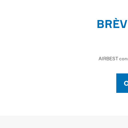
BRÈV
AIRBEST conn
O