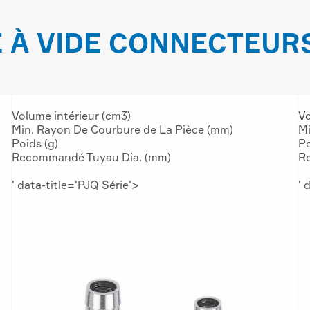
 À VIDE CONNECTEURS
Volume intérieur (cm3)
Vo
Min. Rayon De Courbure de La Pièce (mm)
Mi
Poids (g)
Po
Recommandé Tuyau Dia. (mm)
R
' data-title='PJQ Série'>
' 