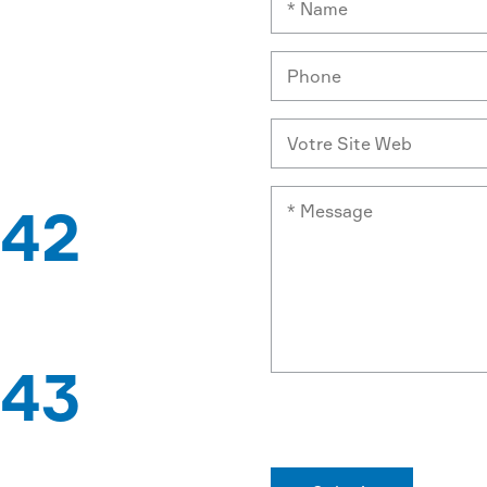
IDE
ISSEUR
42
BREVETS
43
D'EXPORTATION