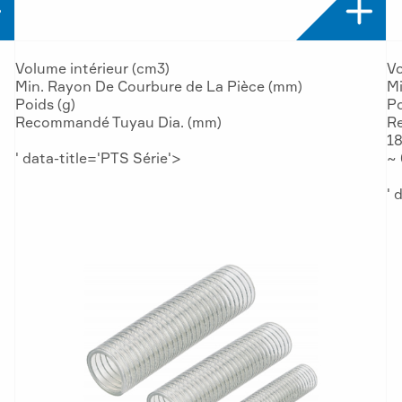


Volume intérieur (cm3)
Vo
Min. Rayon De Courbure de La Pièce (mm)
Mi
Poids (g)
Po
Recommandé Tuyau Dia. (mm)
R
18
' data-title='PTS Série'>
~ 
' 